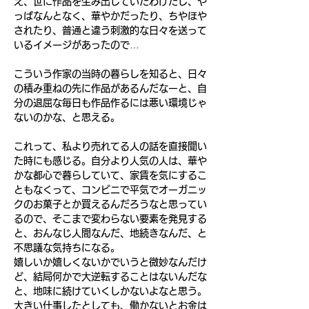
え、世に作品を生み出していたわけだし、や
っぱなんとなく、華やかだったり、ちやほや
されたり、普通と違う刺激的な日々を送って
いるイメージがあったので…
こういう作家の当時の暮らしを知ると、日々
の積み重ねの先に作品があるんだなーと、自
分の退屈な毎日も作品作るには悪い環境じゃ
ないのかな、と思える。
これって、私より売れてる人の話を直接聞い
た時にも感じる。自分より人気の人は、華や
かな都心で暮らしていて、家賃を気にするこ
ともなくって、コンビニで平気でオーガニッ
クのお菓子とか買えるんだろうなと思ってい
るので、そこまで変わらない要素を発見する
と、おんなじ人間なんだ、地続きなんだ、と
不思議な気持ちになる。
嬉しいか嬉しくないかでいうと微妙なんだけ
ど、結局何かで大逆転することはないんだな
と、地味に続けていくしかないよなと思う。
大きい仕事したとしても、働かないとお金は