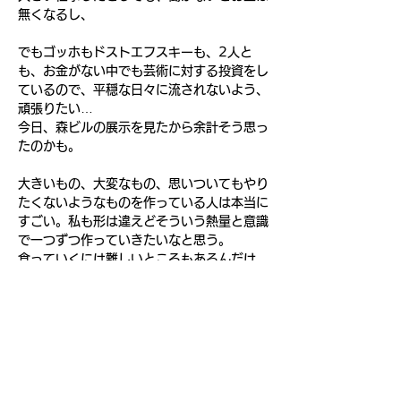
無くなるし、
でもゴッホもドストエフスキーも、2人と
も、お金がない中でも芸術に対する投資をし
ているので、平穏な日々に流されないよう、
頑張りたい…
今日、森ビルの展示を見たから余計そう思っ
たのかも。
大きいもの、大変なもの、思いついてもやり
たくないようなものを作っている人は本当に
すごい。私も形は違えどそういう熱量と意識
で一つずつ作っていきたいなと思う。
食っていくには難しいところもあるんだけ
ど…
それにしても、昔の人がお金の苦労を語って
いたり、食べたいもの、みたい展示、欲しい
ものを我慢しているのを見ると、その才能の
刺激になるんだからどんどん自分に投資して
よ〜という気持ちになる。