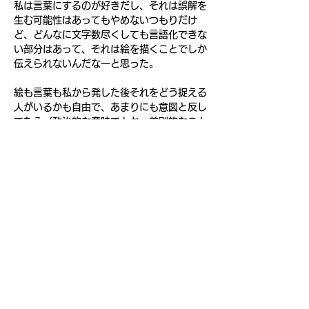
私は言葉にするのが好きだし、それは誤解を
生む可能性はあってもやめないつもりだけ
ど、どんなに文字数尽くしても言語化できな
い部分はあって、それは絵を描くことでしか
伝えられないんだなーと思った。
絵も言葉も私から発した後それをどう捉える
人がいるかも自由で、あまりにも意図と反し
てたら（政治的な意味でとか、差別的なこと
とか含んだら）さすがに否定する必要がある
けど、私の気持ちと違うように解釈する人が
いたとしても、それを否定することはできな
い。
前
次